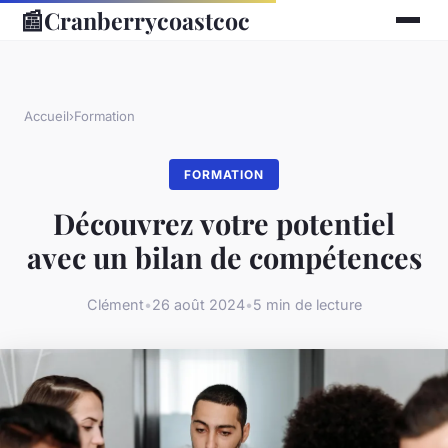
📰
Cranberrycoastcoc
Accueil
›
Formation
FORMATION
Découvrez votre potentiel
avec un bilan de compétences
Clément
•
26 août 2024
•
5 min de lecture