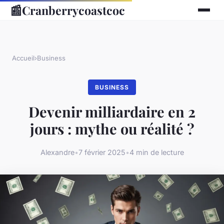
📰
Cranberrycoastcoc
Accueil
›
Business
BUSINESS
Devenir milliardaire en 2
jours : mythe ou réalité ?
Alexandre
•
7 février 2025
•
4 min de lecture